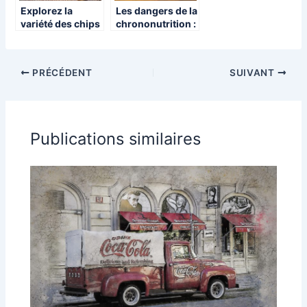
Explorez la
Les dangers de la
variété des chips
chrononutrition :
aux différentes
pourquoi
saveurs et
certaines
textures
personnes
PRÉCÉDENT
SUIVANT
doivent être
vigilantes
Publications similaires