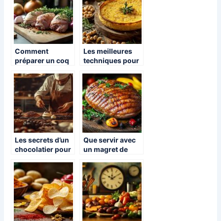
Comment
Les meilleures
préparer un coq
techniques pour
au vin ​?
rechauffer la
socca de Nice
comme un pro
Les secrets d’un
Que servir avec
chocolatier pour
un magret de
des créations
canard au four,
gourmandes et
recette facile et
artisanales
cuisson parfaite
? Guide complet
des
accompagnemen
ts