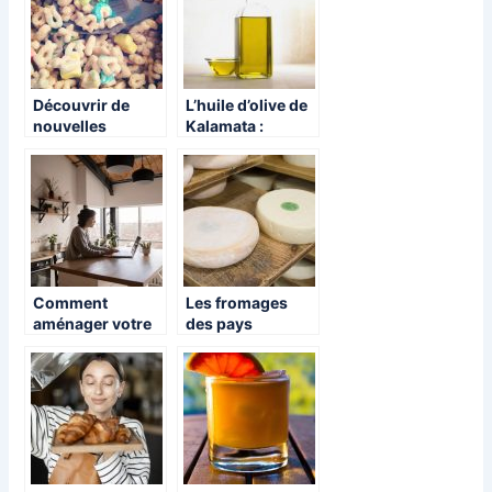
Découvrir de
L’huile d’olive de
nouvelles
Kalamata :
saveurs sans
comment les
bouger de chez
choisir ?
soi !
Comment
Les fromages
aménager votre
des pays
cuisine à petit
savoyards
prix?