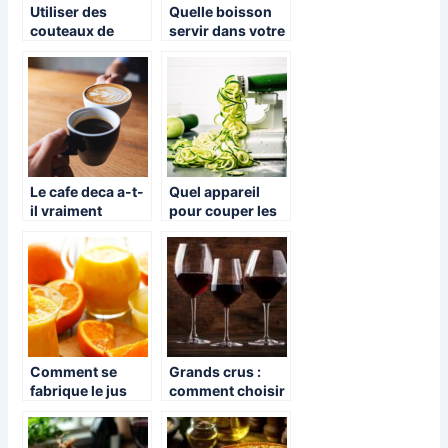
Utiliser des
Quelle boisson
couteaux de
servir dans votre
cuisine japonais :
restaurant a
quels avantages
burger ?
?
Le cafe deca a-t-
Quel appareil
il vraiment
pour couper les
meilleur gout ?
legumes en
julienne ?
Comment se
Grands crus :
fabrique le jus
comment choisir
d’orange ?
les meilleures
bouteilles sur
internet ?