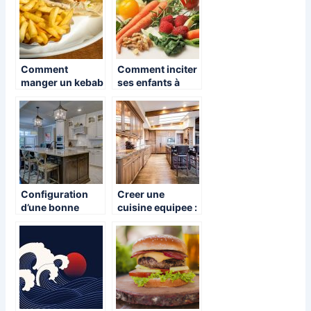
Comment
Comment inciter
manger un kebab
ses enfants à
en 2020 ?
apprécier les
légumes ?
Configuration
Creer une
d’une bonne
cuisine equipee :
cuisine
quelques
astuces