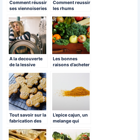
Comment réussir
Comment reussir
ses viennoiseries
les rhums
comme en
arranges ?
boulangerie
A la decouverte
Les bonnes
de la lessive
raisons d’acheter
ecologique et
local
naturelle !
Tout savoir sur la
L’epice cajun, un
fabrication des
melange qui
bredele
ajoutera de la
saveur a vos
plats