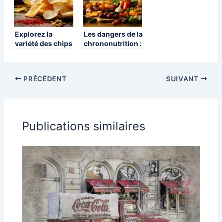
des
accompagnemen
ts
Explorez la
Les dangers de la
variété des chips
chrononutrition :
aux différentes
pourquoi
saveurs et
certaines
textures
personnes
PRÉCÉDENT
SUIVANT
doivent être
vigilantes
Publications similaires