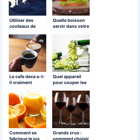
Utiliser des
Quelle boisson
couteaux de
servir dans votre
cuisine japonais :
restaurant a
quels avantages
burger ?
?
Le cafe deca a-t-
Quel appareil
il vraiment
pour couper les
meilleur gout ?
legumes en
julienne ?
Comment se
Grands crus :
fabrique le jus
comment choisir