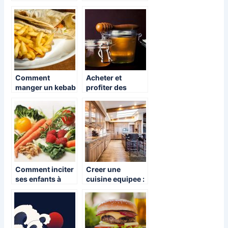
bredele
ajoutera de la
saveur a vos
plats
Comment
Acheter et
manger un kebab
profiter des
en 2020 ?
bienfaits de la
gelée royale pour
une peau jeune
Comment inciter
Creer une
ses enfants à
cuisine equipee :
apprécier les
quelques
légumes ?
astuces