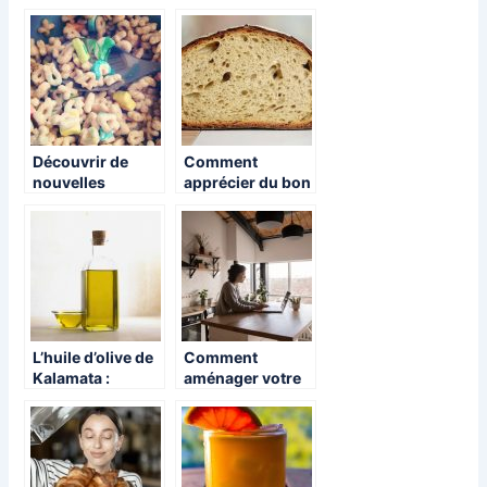
pour le goûter de
repas à la maison
nos enfants.
?
Découvrir de
Comment
nouvelles
apprécier du bon
saveurs sans
pain frais chez
bouger de chez
soi ?
soi !
L’huile d’olive de
Comment
Kalamata :
aménager votre
comment les
cuisine à petit
choisir ?
prix?