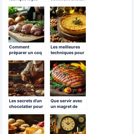
d’orange ?
les meilleures
bouteilles sur
internet ?
Comment
Les meilleures
préparer un coq
techniques pour
au vin ​?
rechauffer la
socca de Nice
comme un pro
Les secrets d’un
Que servir avec
chocolatier pour
un magret de
des créations
canard au four,
gourmandes et
recette facile et
artisanales
cuisson parfaite
? Guide complet