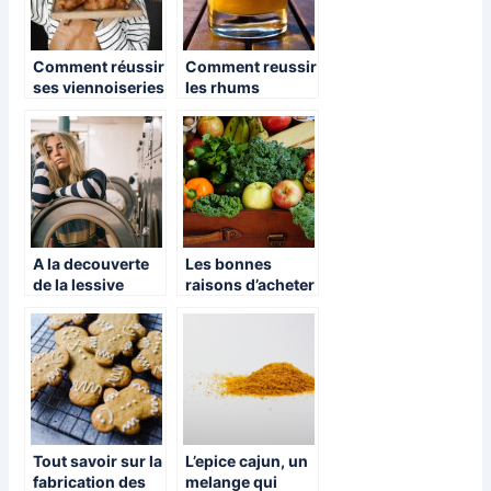
Comment réussir
Comment reussir
ses viennoiseries
les rhums
comme en
arranges ?
boulangerie
A la decouverte
Les bonnes
de la lessive
raisons d’acheter
ecologique et
local
naturelle !
Tout savoir sur la
L’epice cajun, un
fabrication des
melange qui