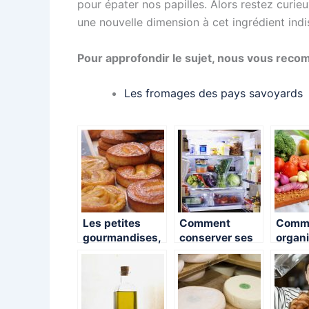
pour épater nos papilles. Alors restez curi
une nouvelle dimension à cet ingrédient indi
Pour approfondir le sujet, nous vous reco
Les fromages des pays savoyards
Les petites
Comment
Comm
gourmandises,
conserver ses
organi
pour le goûter
aliments ?
repas 
de nos enfants.
maiso