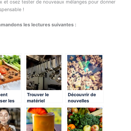
eux et osez tester de nouveaux mélanges pour donner
spensable !
mmandons les lectures suivantes :
ent
Trouver le
Découvrir de
ser les
matériel
nouvelles
à la
adéquat en
saveurs sans
n ?
cuisine
bouger de chez
soi !