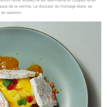
essus de la verrine. La douceur du fromage blanc se
é du saumon.