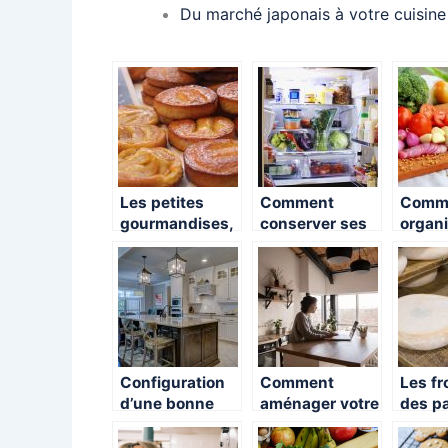
Du marché japonais à votre cuisine 
Les petites
Comment
Comm
gourmandises,
conserver ses
organi
pour le goûter
aliments ?
repas 
de nos enfants.
maiso
Configuration
Comment
Les f
d’une bonne
aménager votre
des p
cuisine
cuisine à petit
savoy
prix?