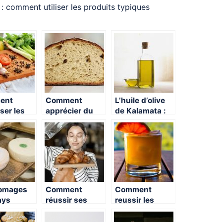
: comment utiliser les produits typiques
ent
Comment
L’huile d’olive
ser les
apprécier du
de Kalamata :
à la
bon pain frais
comment les
n ?
chez soi ?
choisir ?
romages
Comment
Comment
ays
réussir ses
reussir les
ards
viennoiseries
rhums
comme en
arranges ?