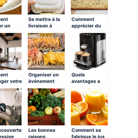
ent
Se mettre à la
Comment
r un
livraison à
apprécier du
 en 2020
domicile.
bon pain frais
chez soi ?
ent
Organiser un
Quels
ger votre
événement
avantages a
e à petit
privé, comment
choisir la
gérer le repas ?
cafetiere
Senseo ?
ecouverte
Les bonnes
Comment se
lessive
raisons
fabrique le jus