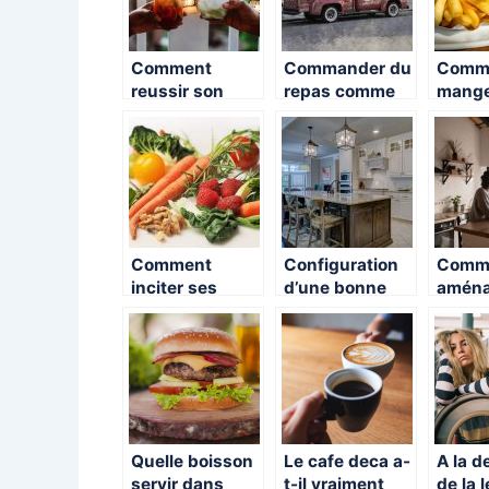
Comment
Commander du
Comm
reussir son
repas comme
mange
cocktail a
dans un
kebab
etages comme
restaurant
?
un barman pro
chez vous ?
?
Comment
Configuration
Comm
inciter ses
d’une bonne
aména
enfants à
cuisine
cuisin
apprécier les
prix?
légumes ?
Quelle boisson
Le cafe deca a-
A la d
servir dans
t-il vraiment
de la 