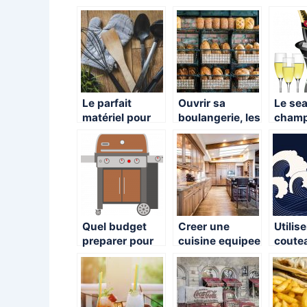
Le parfait
Ouvrir sa
Le se
matériel pour
boulangerie, les
champ
un gourmand
secrets du
incon
succès !
pour 
la fra
cham
Quel budget
Creer une
Utilis
preparer pour
cuisine equipee
coute
acheter une
: quelques
cuisin
plancha au gaz
astuces
japona
?
avant