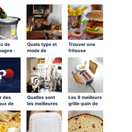
au de
Quels type et
Trouver une
agne :
mode de
friteuse
tournable
chaleur choisir
facilement
conserver
pour bien
îcheur du
cuisiner ?
pagne
er des
Quelles sont
Les 8 meilleurs
aux de
les meilleures
grille-pain de
e
machines a
l’annee
is : quels
Expresso ?
ages ?