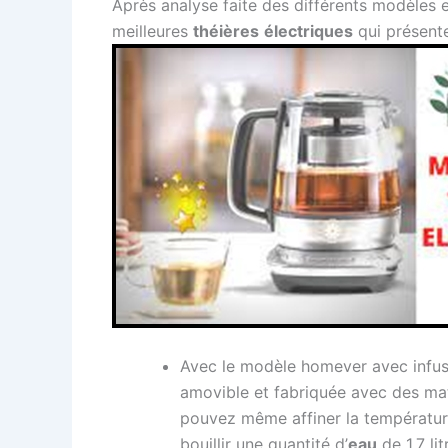
Après analyse faite des différents modèles e
meilleures
théières
électriques
qui présente
Avec le modèle homever avec infuse
amovible et fabriquée avec des ma
pouvez même affiner la température
bouillir une quantité d’
eau
de 1,7 lit